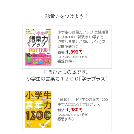
語彙力をつけよう！
小学生の語彙力アップ 実践練習
ドリル1100 新装版 中学までに
必要な言葉力が身につく! [ 学
習国語研究会 ]
1,892円
価格:
(2023/8/5 00:31時点)
感想(1件)
もうひとつの本です。
小学生の言葉力１２００[学研プラス]
1日10分 小学生の言葉力1200
中学入試対応 [ 学研プラス ]
1,980円
価格:
(2023/8/4 11:24時点)
感想(0件)