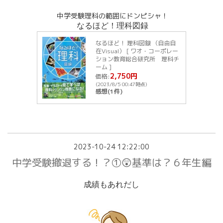
中学受験理科の範囲にドンピシャ！
なるほど！理科図録
なるほど！ 理科図録 （自由自
在Visual） [ ワオ・コーポレー
ション教育総合研究所 理科チ
ーム ]
2,750円
価格:
(2023/8/5 00:47時点)
感想(1件)
2023-10-24 12:22:00
中学受験撤退する！？①😲基準は？６年生編
成績もあれだし