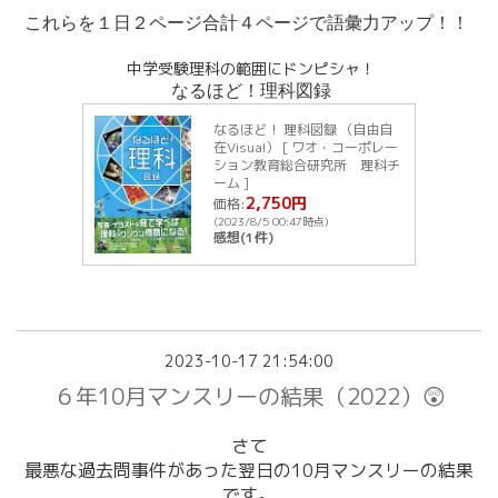
これらを１日２ページ合計４ページで語彙力アップ！！
中学受験理科の範囲にドンピシャ！
なるほど！理科図録
なるほど！ 理科図録 （自由自
在Visual） [ ワオ・コーポレー
ション教育総合研究所 理科チ
ーム ]
2,750円
価格:
(2023/8/5 00:47時点)
感想(1件)
2023-10-17 21:54:00
６年10月マンスリーの結果（2022）😲
さて
最悪な
過去問事件があった翌日の10月マンスリーの結果
です。