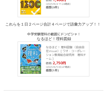
価格:
(2023/8/4 11:24時点)
感想(0件)
これらを１日２ページ合計４ページで語彙力アップ！！
中学受験理科の範囲にドンピシャ！
なるほど！理科図録
なるほど！ 理科図録 （自由自
在Visual） [ ワオ・コーポレー
ション教育総合研究所 理科チ
ーム ]
2,750円
価格:
(2023/8/5 00:47時点)
感想(1件)