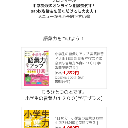
プロフィール
中学受験のオンライン相談受付中!
sapix攻略法を聞くだけでも大丈夫！
メニューからご予約下さい😄
語彙力をつけよう！
小学生の語彙力アップ 実践練習
ドリル1100 新装版 中学までに
必要な言葉力が身につく! [ 学
習国語研究会 ]
1,892円
価格:
(2023/8/5 00:31時点)
感想(1件)
もうひとつの本です。
小学生の言葉力１２００[学研プラス]
1日10分 小学生の言葉力1200
中学入試対応 [ 学研プラス ]
1,980円