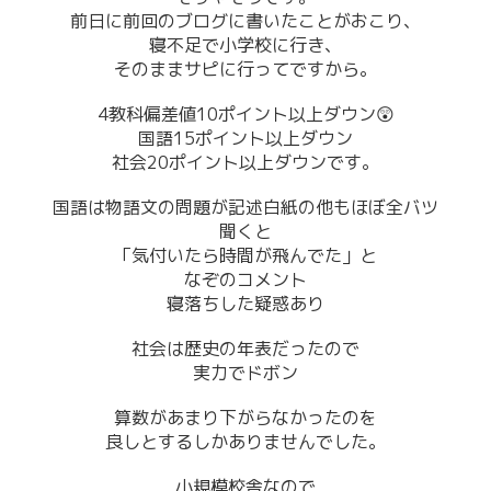
前日に前回のブログに書いたことがおこり、
寝不足で小学校に行き、
そのままサピに行ってですから。
4教科偏差値10ポイント以上ダウン😲
国語15ポイント以上ダウン
社会20ポイント以上ダウンです。
国語は物語文の問題が記述白紙の他もほぼ全バツ
聞くと
「気付いたら時間が飛んでた」と
なぞのコメント
寝落ちした疑惑あり
社会は歴史の年表だったので
実力でドボン
算数があまり下がらなかったのを
良しとするしかありませんでした。
小規模校舎なので