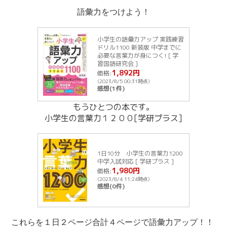
語彙力をつけよう！
小学生の語彙力アップ 実践練習
ドリル1100 新装版 中学までに
必要な言葉力が身につく! [ 学
習国語研究会 ]
1,892円
価格:
(2023/8/5 00:31時点)
感想(1件)
もうひとつの本です。
小学生の言葉力１２００[学研プラス]
1日10分 小学生の言葉力1200
中学入試対応 [ 学研プラス ]
1,980円
価格:
(2023/8/4 11:24時点)
感想(0件)
これらを１日２ページ合計４ページで語彙力アップ！！