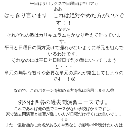
平日はサ〇ックスで日曜日は早〇アカ
ああ・・・
はっきり言います これは絶対やめた方がいいで
す！！
なぜか
それぞれの塾はカリキュラムをかなり考えて作っていま
す。
平日と日曜日の両方受けて漏れがないように単元を組んで
いるわけです。
それなのには平日と日曜日で別の塾にいってしまう
と・・・
単元の無駄な被りや必要な単元の漏れが発生してしまうの
です！！
😲
☹
なので、このパターンを勧める方を私は信用しません
例外は四谷の過去問演習コースです。
これであれば他の塾でコースがない学校ばかりですし、
家で過去問演習と復習が難しい方が日曜だけ行くには良いでしょ
☺
う
また、偏差値的に余裕がある方や塾なしで無料の
NN
受けたい方は