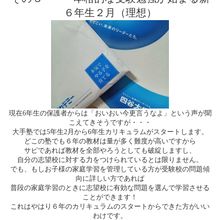
６年生２月（理想）
現在
6
年生の保護者からは「おいおい今更言うなよ」という声が聞
こえてきそうですが・・・
大手塾では
5
年生
2
月から
6
年生カリキュラムがスタートします。
どこの塾でも６年の教材は量が多く難度が高いですから
サピであれば教材を全部やろうとしても破綻しますし、
自分の志望校に対する力をつけられているとは限りません。
でも、もしお子様の家庭学習を管理している方が受験校の問題傾
向に詳しい方であれば
普段の家庭学習のときに志望校に有効な問題を選んで学習させる
ことができます！
これはやはり６年のカリキュラムのスタートからできた方がいい
わけです。