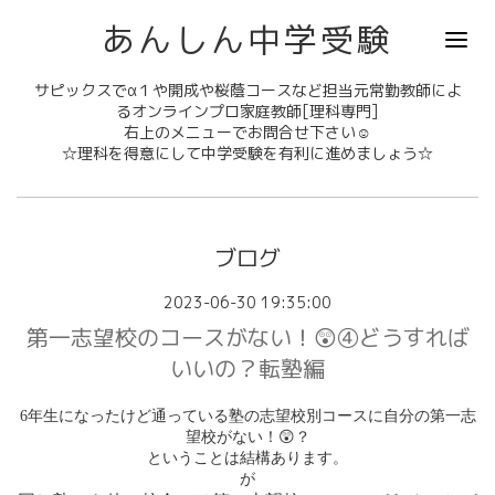
あんしん中学受験
サピックスでα１や開成や桜蔭コースなど担当元常勤教師によ
るオンラインプロ家庭教師[理科専門]
右上のメニューでお問合せ下さい☺
☆理科を得意にして中学受験を有利に進めましょう☆
ブログ
2023-06-30 19:35:00
第一志望校のコースがない！😲④どうすれば
いいの？転塾編
6
年生になったけど通っている塾の志望校別コースに自分の第一志
😲
望校がない！
？
ということは結構あります。
が