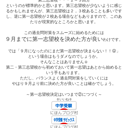
第三志望校・・・２～３回分
というのが標準的かと思います。第三志望校が少ないように感じ
るかもしれませんが、第三志望校は２，３校あることも多いです
し、逆に第一志望校が２校ある場合などもありますので、このあ
たりが現実的なところかと思います。
この過去問対策をスムーズに始めるためには
９月までに第一志望校を決めた方が良い
わけです。
😲
では「９月になったのにまだ第一志望校が決まらない！！
」
という場合はもうダメなのでしょうか。
そんなことはありません☺
第二・第三志望校から初めておいて第一志望はあとから始めると
いう手もあります。
ただし、バランスよく過去問対策をしていくには
やはり９月より前に決めた方が良いことは確かでしょう。
～第一志望校決定はいつまで②につづく～
☺いいね☺
にほんブログ村
にほんブログ村