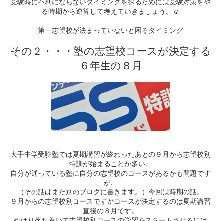
受験時に不利にならないタイミングを探るためには受験対策をや
☺
る時期から逆算して考えていきましょう。
第一志望校が決まっていないと困るタイミング
その２・・・塾の志望校コースが決定する
６年生の
８月
大手中学受験塾では夏期講習が終わったあとの９月から志望校別
特訓が始まることが多い。
自分が通っている塾に自分の志望校のコースがあるかも問題です
が、
（その話はまた別のブログに書きます。）今回は時期の話。
９月からの志望校別コースですがコースが決定するのは夏期講習
直後の８月です。
やはり落ち着いて志望校別コースの学習をスタートさせるには