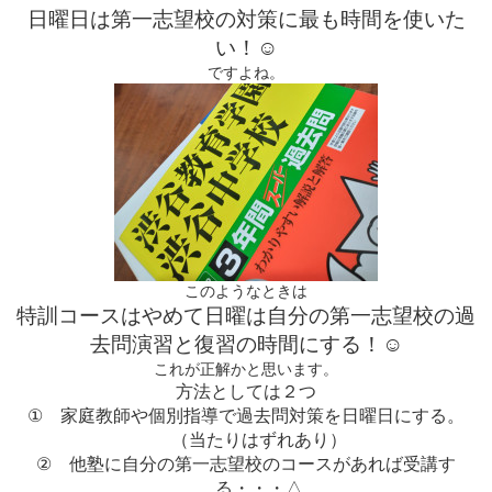
日曜日は第一志望校の対策に最も時間を使いた
い！
☺
ですよね。
このようなときは
特訓コースはやめて日曜は自分の第一志望校の過
去問演習と復習の時間にする！
☺
これが正解かと思います。
方法としては２つ
①
家庭教師や個別指導で過去問対策を日曜日にする。
（当たりはずれあり）
②
他塾に自分の第一志望校のコースがあれば受講す
る・・・△