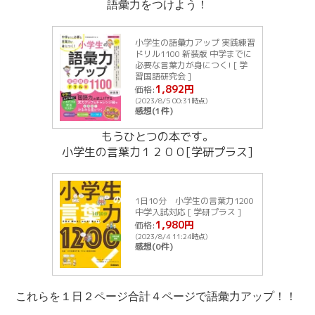
語彙力をつけよう！
小学生の語彙力アップ 実践練習
ドリル1100 新装版 中学までに
必要な言葉力が身につく! [ 学
習国語研究会 ]
1,892円
価格:
(2023/8/5 00:31時点)
感想(1件)
もうひとつの本です。
小学生の言葉力１２００[学研プラス]
1日10分 小学生の言葉力1200
中学入試対応 [ 学研プラス ]
1,980円
価格:
(2023/8/4 11:24時点)
感想(0件)
これらを１日２ページ合計４ページで語彙力アップ！！