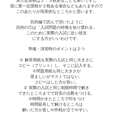
第三志望校は２，３校あることも多いですし
逆に第一志望校が２校ある場合などもありますので
このあたりが現実的なところかと思います。
目的編で読んで頂いたように
目的の①は「入試問題の特徴を知り慣れる」
このために実際の入試に近い状況
にする方がいいわけです。
準備・演習時のポイントは２つ
①
解答用紙を実際の入試と同じ大きさに
コピー（プリント）し、そこに記入する。
※問題用紙も同じ大きさが
望ましいがマストではない。
コピーはした方が良い。
②
実際の入試と同じ制限時間で解き
できたところまでで目安の点数をつける。
※時間がきたところで印をつけ
時間延長して解けるところは
解いた方が直しや作戦が立てやすい。