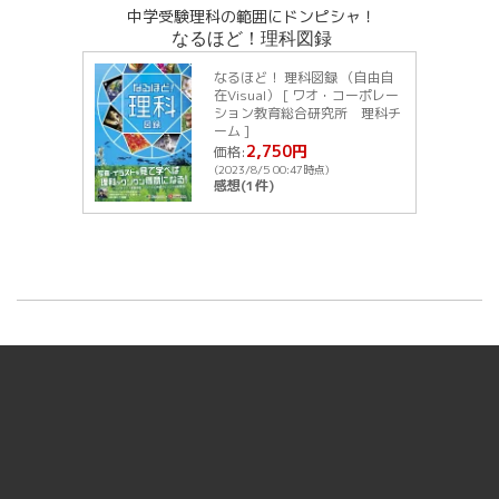
中学受験理科の範囲にドンピシャ！
なるほど！理科図録
なるほど！ 理科図録 （自由自
在Visual） [ ワオ・コーポレー
ション教育総合研究所 理科チ
ーム ]
2,750円
価格:
(2023/8/5 00:47時点)
感想(1件)