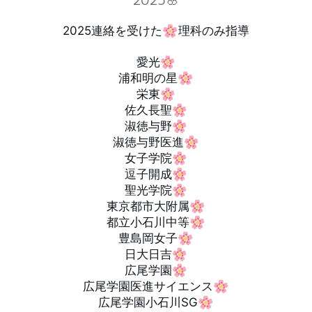
2025連絡を受けた
理科のみ指導
愛光
浦和明の星
栄東
佐久長聖
淑徳与野
淑徳与野医進
女子学院
逗子開成
聖光学院
東京都市大附属
都立小石川中等
豊島岡女子
日大日吉
広尾学園
広尾学園医進サイエンス
広尾学園小石川SG