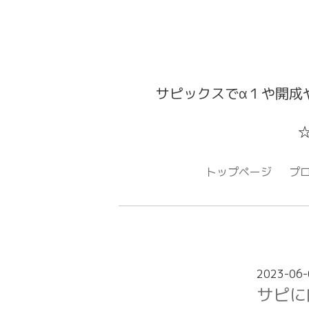
サピックスでα１や開成
トップページ
プ
2023-06-
サピに