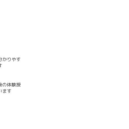
分かりやす
す
後の体験授
います