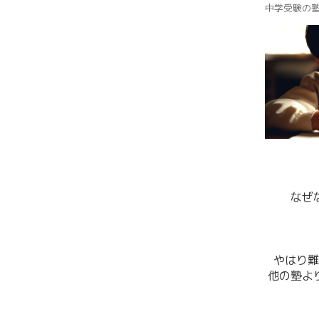
中学受験の
なぜ
やはり難
他の塾よ