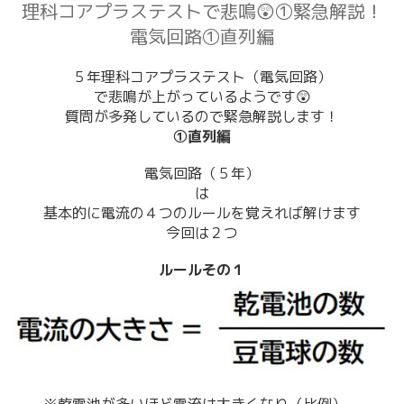
理科コアプラステストで悲鳴😲①緊急解説！
電気回路①直列編
５年理科コアプラステスト（電気回路）
で悲鳴が上がっているようです😲
質問が多発しているので緊急解説します！
①直列編
電気回路（５年）
は
基本的に電流の４つのルールを覚えれば解けます
今回は２つ
ルールその１
※乾電池が多いほど電流は大きくなり（比例）、