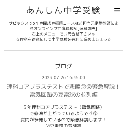
あんしん中学受験
サピックスでα１や開成や桜蔭コースなど担当元常勤教師によ
るオンラインプロ家庭教師[理科専門]
右上のメニューでお問合せ下さい☺
☆理科を得意にして中学受験を有利に進めましょう☆
ブログ
2023-07-26 16:35:00
理科コアプラステストで悲鳴②😲緊急解説！
電気回路②豆電球の並列編
５年理科コアプラステスト（電気回路）
で悲鳴が上がっているようです😲
質問が多発しているので緊急解説します！
②豆電球の並列編